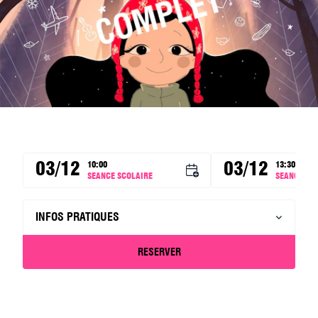
03/12
03/12
10:00
13:30
SEANCE SCOLAIRE
SEANCE SC
INFOS PRATIQUES
RESERVER