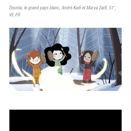
Dounia, le grand pays blanc, André Kadi et Marya Zarif, 51’,
VF, FR