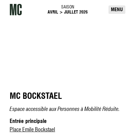
Passer directement au contenu
SAISON
Maison de la création
MENU
AVRIL > JUILLET 2026
ACCÈS & HORAIRES
MC BOCKSTAEL
Espace accessible aux Personnes à Mobilité Réduite.
Entrée principale
Place Emile Bockstael