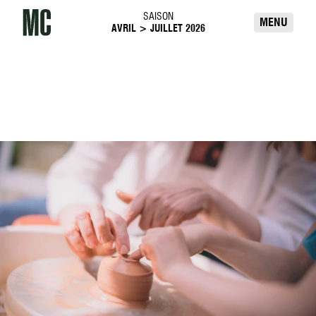
Passer directement au contenu
SAISON
Maison de la création
MENU
AVRIL > JUILLET 2026
ATELIERS