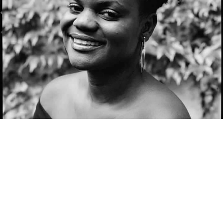
SOUFFLE D’HAÏTI /
RENETTE DESIR
Lundi 17:30 » 19:30
MC Bockstael