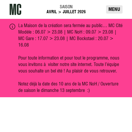
Passer directement au contenu
SAISON
Maison de la création
MENU
AVRIL > JUILLET 2026
La Maison de la création sera fermée au public… MC Cité
Modèle : 06.07 > 23.08 | MC NoH : 09.07 > 23.08 |
MC Gare : 17.07 > 23.08 | MC Bockstael : 20.07 >
16.08
Pour toute information et pour tout le programme, nous
vous invitons à visiter notre site internet. Toute l’équipe
vous souhaite un bel été ! Au plaisir de vous retrouver.
Notez déjà la date des 10 ans de la MC NoH / Ouverture
de saison le dimanche 13 septembre :)
LA MAISON