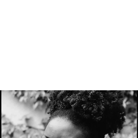
NOUVEAUX
ATELIERS
Et toujours des cours de théâtre, danse, musique
(guitare, piano, batterie, chant, percussions …),
couture, dessin, yoga, céramique, fanfares,…