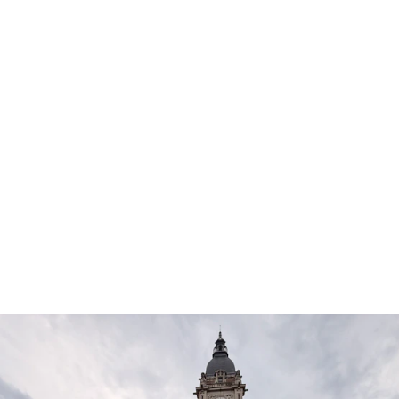
DE LA
CRÉATION
CITÉ MODÈLE
Un refuge où créativité, divertissement et réflexion
s’alimentent les uns les autres
DÉCOUVREZ NOTRE PROGRAMME