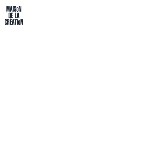
Passer directement au contenu
Maison de la création
CIRQUE / RUE
ZIP ME
Par Cie Si Jamais
MC Bockstael