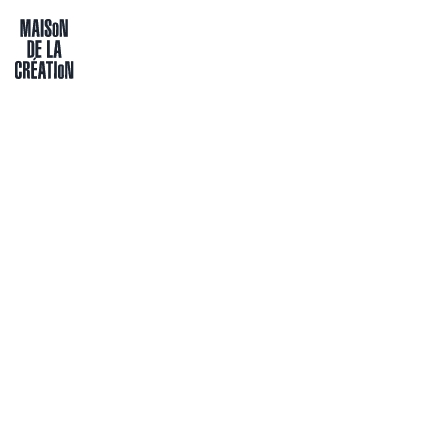
Passer directement au contenu
Maison de la création
THÉÂTRE
LA VIVANTE
Tout public à partir de 9 ans
MC Cité Modèle