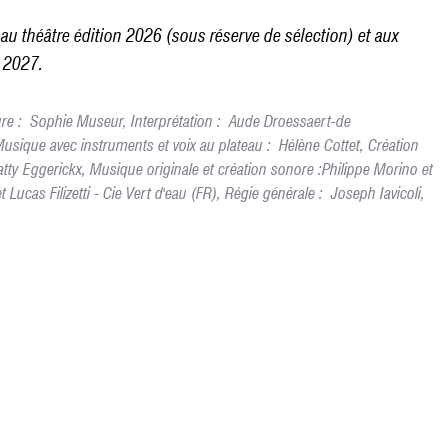
l au théâtre édition 2026 (sous réserve de sélection) et aux
n 2027.
ture : Sophie Museur, Interprétation : Aude Droessaert-de
usique avec instruments et voix au plateau : Hélène Cottet, Création
atty Eggerickx, Musique originale et création sonore :Philippe Morino et
ucas Filizetti - Cie Vert d'eau (FR), Régie générale : Joseph Iavicoli,
PARTENAIRES
ATELIERS