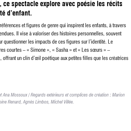
 ce spectacle explore avec poésie les récits
té d’enfant.
références et figures de genre qui inspirent les enfants, à travers
endues. Il vise à valoriser des histoires personnelles, souvent
questionner les impacts de ces figures sur l’identité. Le
oires courtes – « Simone », « Sasha » et « Les sœurs » –
offrant un clin d’œil poétique aux petites filles que les créatrices
t Ana Mossoux / Regards extérieurs et complices de création : Marion
oine Renard, Agnès Limbos, Michel Villée.