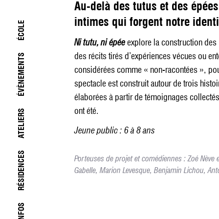
Au-delà des tutus et des épées,
intimes qui forgent notre identi
ÉCOLE
Ni tutu, ni épée
explore la construction des 
des récits tirés d’expériences vécues ou ent
ÉVÈNEMENTS
considérées comme « non-racontées », pour 
spectacle est construit autour de trois hist
élaborées à partir de témoignages collectés, 
ont été.
ATELIERS
Jeune public : 6 à 8 ans
RÉSIDENCES
Porteuses de projet et comédiennes : Zoé Nève e
Gabelle, Marion Levesque, Benjamin Lichou, Ant
INFOS