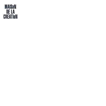
Passer directement au contenu
Maison de la création
PLURIDISCIPLINAIRE
GLOIRE AUX MAUVI
TUTU, NI ÉPÉE)
de Zoé Nève et Ana Mossoux
MC NOH