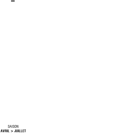
LA MAISON DE LA CRÉATION BÉNÉFICIE DU SOUTIEN DE L
LE COLLÈGE DES BOURGMESTRE ET ÉCHEVIN·ES DE LA VILLE
LE VOLET IMPULSION DE LA VILLE DE BRUXELLES.
SAISON
AVRIL > JUILLET