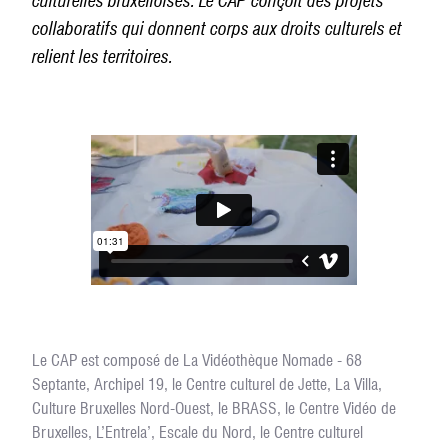
culturelles bruxelloises. Le CAP conçoit des projets
collaboratifs qui donnent corps aux droits culturels et
relient les territoires.
Photo 1/3
Photo 2/3
Photo 3/3
Le CAP est composé de La Vidéothèque Nomade - 68
Septante, Archipel 19, le Centre culturel de Jette, La Villa,
Culture Bruxelles Nord-Ouest, le BRASS, le Centre Vidéo de
Bruxelles, L’Entrela’, Escale du Nord, le Centre culturel