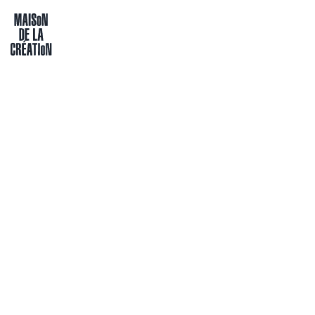
Passer directement au contenu
Maison de la création
M
e
. 16.09
PARTICIPATION
SOIRÉE VOISIN·ES 
Soirées Voisins-Voisines
MC Gare