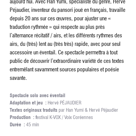
aujourd’hui. Avec Han Yumi, spécialiste du genre, Hervé
Péjaudier, inventeur du pansori joué en français, travaille
depuis 20 ans sur ces œuvres, pour ajuster une «
traduction rythmée » qui respecte au plus près
l’alternance récitatif / airs, et les différents rythmes des
airs, du (très) lent au (très très) rapide, avec pour seul
accessoire un éventail. Ce spectacle permettra à tout
public de découvrir l’extraordinaire variété de ces textes
entremêlant savamment sources populaires et poésie
savante.
Spectacle solo avec éventail
Adaptation et jeu :
Hervé PÉJAUDIER
Textes originaux traduits
par Han Yumi & Hervé Péjaudier
Production : f
estival K-VOX / Voix Coréennes
Durée :
45 min