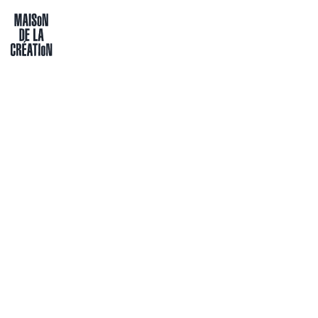
Passer directement au contenu
Maison de la création
07.07 - 11.07.25
PARTICIPATION
LES APPRENTIS CH
Stage d'été
MC NOH