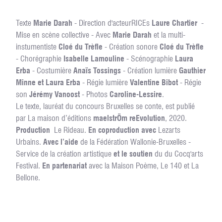
Texte
Marie Darah
- Direction d'acteurRICEs
Laure Chartier
-
Mise en scène collective - Avec
Marie Darah
et la multi-
instumentiste
Cloé du Trèfle
- Création sonore
Cloé du Trèfle
- Chorégraphie
Isabelle Lamouline
- Scénographie
Laura
Erba
- Costumière
Anaïs Tossings
- Création lumière
Gauthier
Minne et Laura Erba
- Régie lumière
Valentine Bibot
- Régie
son
Jérémy Vanoost
- Photos
Caroline-Lessire
.
Le texte, lauréat du concours Bruxelles se conte, est publié
par La maison d’éditions
maelstrÖm reEvolution
, 2020.
Production
Le Rideau.
En coproduction avec
Lezarts
Urbains.
Avec l’aide
de la Fédération Wallonie-Bruxelles -
Service de la création artistique
et le soutien
du du Cocq'arts
Festival.
En partenariat
avec la Maison Poème, Le 140 et La
Bellone.