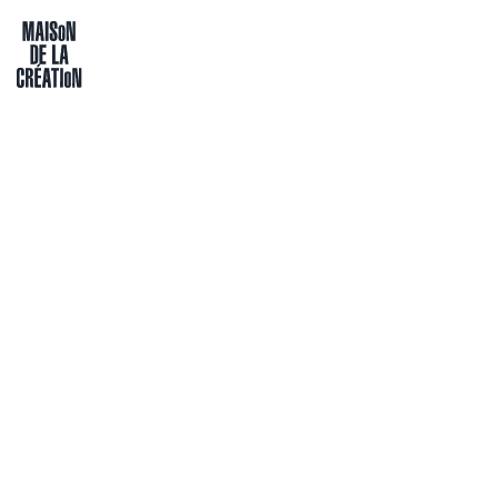
Passer directement au contenu
Maison de la création
V
e
. 26.06
PROJECTION
BRUXELLES FAIT S
2026
El maestro que prometio el mar
MC NOH