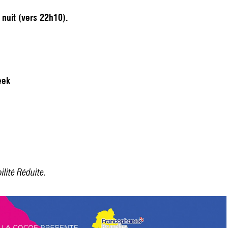
 nuit (vers 22h10).
eek
lité Réduite.